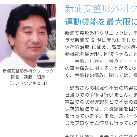
新浦安整形外科
運動機能を最大限
新浦安整形外科クリニックは、平成
ラザ新浦安 6 階に開設しまし
保存的治療 に加え、高度な医
動機能を最大限に回復させるこ
「手術、しかも日帰りで・・・
の事や痛みに関することが多い
新浦安整形外科クリニック
く、手術後の痛みに関しては、
院長 遠藤 昭彦
（エンドウアキヒコ）
患者さんの状況や不安の内容に
日帰りでの手術は行いません。
電話での状況確認などで不安の
保存的療法では、消炎鎮痛を目
を行っています。また、スポー
じたプログラム作りも行ってい