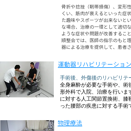
骨折や捻挫（靭帯損傷）、変形
くい、筋肉が衰えるといった症
た趣味やスポーツが出来ないと
な場合、治療の一環として適切
ような症状や問題が改善するこ
順整会では、医師の指示のもと
リハビリテーション
器による治療を提供して、患者
運動器リハビリテーショ
手術後、外傷後のリハビリテ
全身麻酔が必要な手術や、術
形外科で入院、治療を行いま
に対する人工関節置換術、膝
った腰部の疾患に対する手術
物理療法